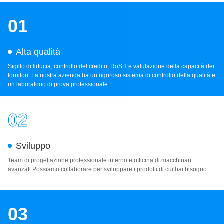
01
Alta qualità
Sigillo di fiducia, controllo del credito, RoSH e valutazione della capacità dei
fornitori. La nostra azienda ha un rigoroso sistema di controllo della qualità e
un laboratorio di prova professionale.
02
Sviluppo
Team di progettazione professionale interno e officina di macchinari
avanzati.Possiamo collaborare per sviluppare i prodotti di cui hai bisogno.
03