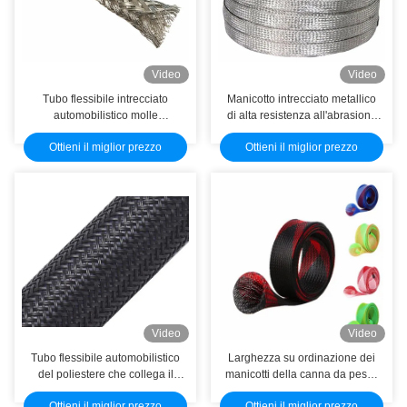
Video
Video
Tubo flessibile intrecciato
Manicotto intrecciato metallico
automobilistico molle
di alta resistenza all'abrasione
dell'acciaio inossidabile per la
per EMI Shielding
Ottieni il miglior prezzo
Ottieni il miglior prezzo
gestione del cavo elettrico
Video
Video
Tubo flessibile automobilistico
Larghezza su ordinazione dei
del poliestere che collega il
manicotti della canna da pesca
cavo con un manicotto
intrecciata ANIMALE
Ottieni il miglior prezzo
Ottieni il miglior prezzo