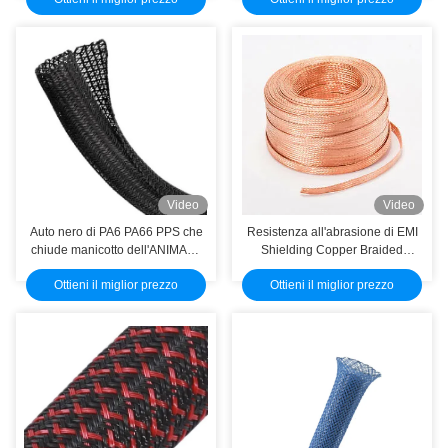
intrecciato estensibile
DOMESTICO ignifuga
dell'animale domestico di Flexo
Video
Video
Auto nero di PA6 PA66 PPS che
Resistenza all'abrasione di EMI
chiude manicotto dell'ANIMALE
Shielding Copper Braided
DOMESTICO dell'involucro del
Sleeving di protezione del cavo
Ottieni il miglior prezzo
Ottieni il miglior prezzo
filo intrecciato