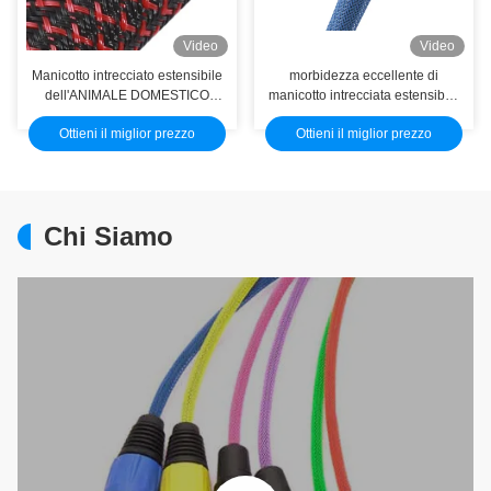
Video
Video
Manicotto intrecciato estensibile
morbidezza eccellente di
dell'ANIMALE DOMESTICO
manicotto intrecciata estensibile
libero dell'alogeno per i tubi
di dimensione su ordinazione
Ottieni il miglior prezzo
Ottieni il miglior prezzo
flessibili dell'aspirapolvere
ANIMALE DOMESTICO
nero/grigio di 20MM
Chi Siamo