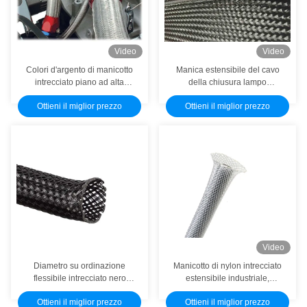
Video
Video
Colori d'argento di manicotto
Manica estensibile del cavo
intrecciato piano ad alta
della chiusura lampo
resistenza dell'acciaio
dell'ANIMALE DOMESTICO,
Ottieni il miglior prezzo
Ottieni il miglior prezzo
inossidabile dimensione di
involucro flessibile del cavo
100MM - di 1MM
della manica della chiusura
lampo
Video
Diametro su ordinazione
Manicotto di nylon intrecciato
flessibile intrecciato nero
estensibile industriale,
estensibile della manica di
manica di nylon intrecciata
Ottieni il miglior prezzo
Ottieni il miglior prezzo
nylon ad alta resistenza
della maglia