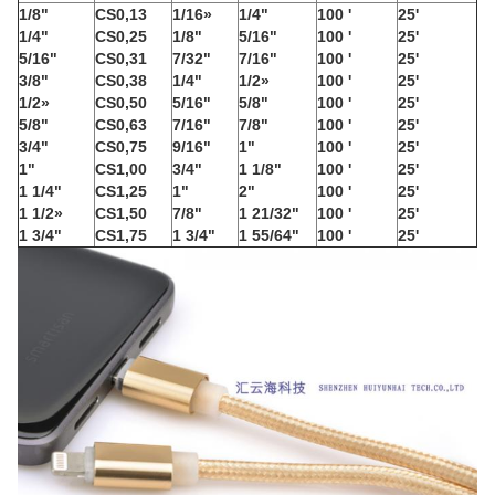
1/8"
CS0,13
1/16»
1/4"
100 '
25'
1/4"
CS0,25
1/8"
5/16"
100 '
25'
5/16"
CS0,31
7/32"
7/16"
100 '
25'
3/8"
CS0,38
1/4"
1/2»
100 '
25'
1/2»
CS0,50
5/16"
5/8"
100 '
25'
5/8"
CS0,63
7/16"
7/8"
100 '
25'
3/4"
CS0,75
9/16"
1"
100 '
25'
1"
CS1,00
3/4"
1 1/8"
100 '
25'
1 1/4"
CS1,25
1"
2"
100 '
25'
1 1/2»
CS1,50
7/8"
1 21/32"
100 '
25'
1 3/4"
CS1,75
1 3/4"
1 55/64"
100 '
25'