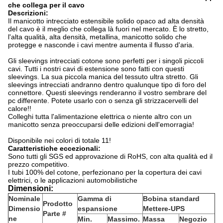
che collega per il cavo
Descrizioni:
Il manicotto intrecciato estensibile solido opaco ad alta densità
del cavo è il meglio che collega là fuori nel mercato. È lo stretto,
l'alta qualità, alta densità, metallina, manicotto solido che
protegge e nasconde i cavi mentre aumenta il flusso d'aria.
Gli sleevings intrecciati cotone sono perfetti per i singoli piccoli
cavi. Tutti i nostri cavi di estensione sono fatti con questi
sleevings. La sua piccola manica del tessuto ultra stretto. Gli
sleevings intrecciati andranno dentro qualunque tipo di foro del
connettore. Questi sleevings renderanno il vostro sembrare del
pc differente. Potete usarlo con o senza gli strizzacervelli del
calore!!
Colleghi tutta l'alimentazione elettrica o niente altro con un
manicotto senza preoccuparsi delle edizioni dell'emorragia!
Disponibile nei colori di totale 11!
Caratteristiche eccezionali:
Sono tutti gli SGS ed approvazione di RoHS, con alta qualità ed il
prezzo competitivo.
I tubi 100% del cotone, perfezionano per la copertura dei cavi
elettrici, o le applicazioni automobilistiche
Dimensioni:
Nominale
Gamma di
Bobina standard
Prodotto
Dimensio
espansione
Mettere-UPS
Parte #
ne
Min.
Massimo.
Massa
Negozio