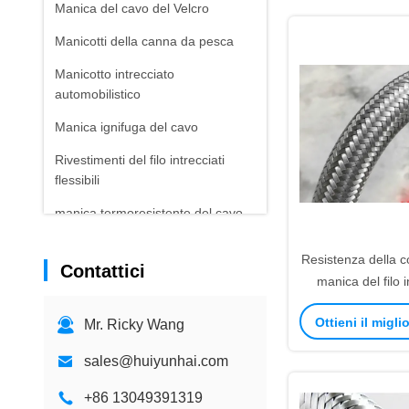
Manica del cavo del Velcro
Manicotti della canna da pesca
Manicotto intrecciato
automobilistico
Manica ignifuga del cavo
Rivestimenti del filo intrecciati
flessibili
manica termoresistente del cavo
Manicotto resistente dell'abrasione
Resistenza della c
Contattici
manica del filo i
acciaio inossidabi
Ottieni il migl
Mr. Ricky Wang
sales@huiyunhai.com
+86 13049391319