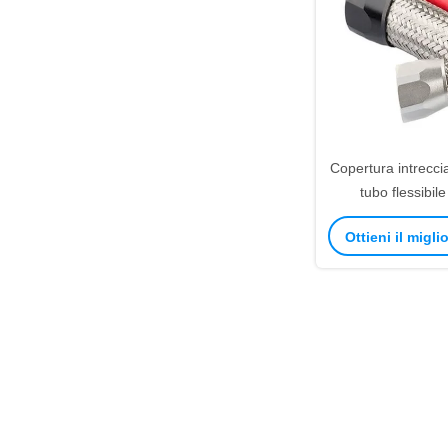
Copertura intrecci
tubo flessibile
inossidabile SUS
Ottieni il migl
di riscald