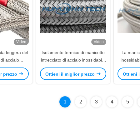
Video
Video
ata leggera del
Isolamento termico di manicotto
La manica
 di acciaio
intrecciato di acciaio inossidabile
inossidabi
316 per acqua
di PORTATA per protezione del
ROHS tr
ior prezzo
Ottieni il miglior prezzo
Ottieni 
amento
tubo flessibile
1
2
3
4
5