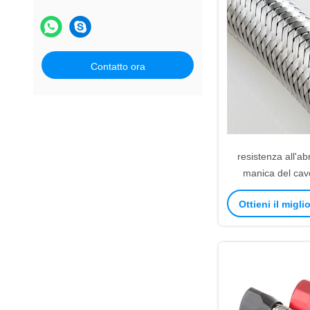
Contatto ora
resistenza all'ab
manica del cavo
inossidabile d
Ottieni il migl
protezione automob
metropol