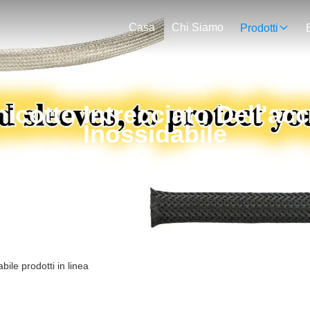
Casa
Chi Siamo
Prodotti
icotto Intrecciato Dell'acc
Inossidabile
bile prodotti in linea