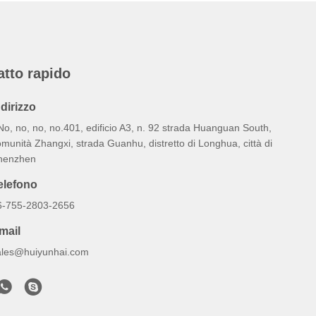
atto rapido
ndirizzo
No, no, no, no.401, edificio A3, n. 92 strada Huanguan South,
munità Zhangxi, strada Guanhu, distretto di Longhua, città di
henzhen
elefono
6-755-2803-2656
mail
ales@huiyunhai.com