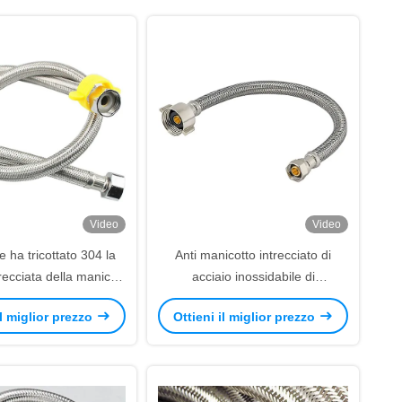
Video
Video
e ha tricottato 304 la
Anti manicotto intrecciato di
recciata della manica
acciaio inossidabile di
del tubo flessibile di
ossidazione della sala
il miglior prezzo
Ottieni il miglior prezzo
aio inossidabile
d'esposizione resistente all'uso