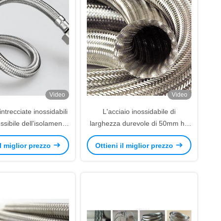
Video
Video
ntrecciate inossidabili
L'acciaio inossidabile di
essibile dell'isolamento
larghezza durevole di 50mm ha
on grande espansione
intrecciato resistente di tensione
il miglior prezzo
Ottieni il miglior prezzo
di manicotto