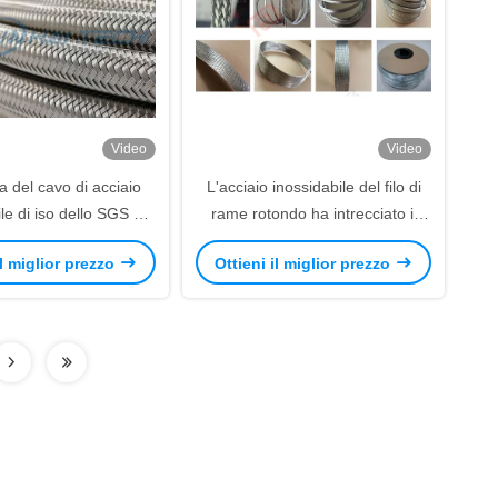
Video
Video
 del cavo di acciaio
L'acciaio inossidabile del filo di
le di iso dello SGS di
rame rotondo ha intrecciato il
icotta il cavo Mesh
manicotto per la protezione/che
il miglior prezzo
Ottieni il miglior prezzo
Gaskets
conduce del cavo