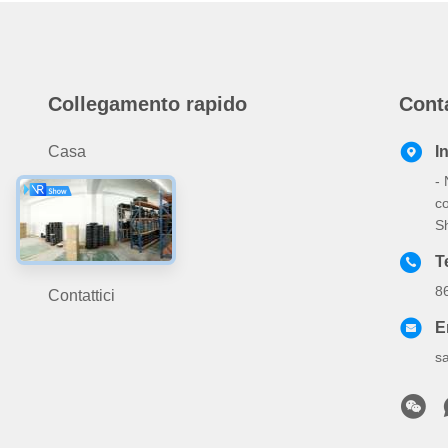
Collegamento rapido
Cont
Casa
I
- 
Prodotti
co
Chi Siamo
S
Notizie
T
8
Contattici
E
s