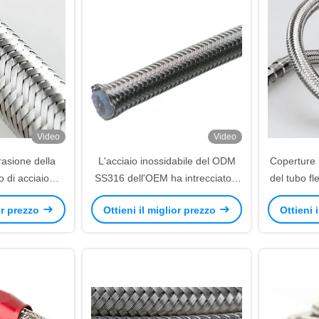
Video
Video
rasione della
L'acciaio inossidabile del ODM
Coperture i
 di acciaio
SS316 dell'OEM ha intrecciato il
del tubo fl
i 50mm per
manicotto per i cablaggi del cavo
termico c
ior prezzo
Ottieni il miglior prezzo
Ottieni 
ilistica della
itana