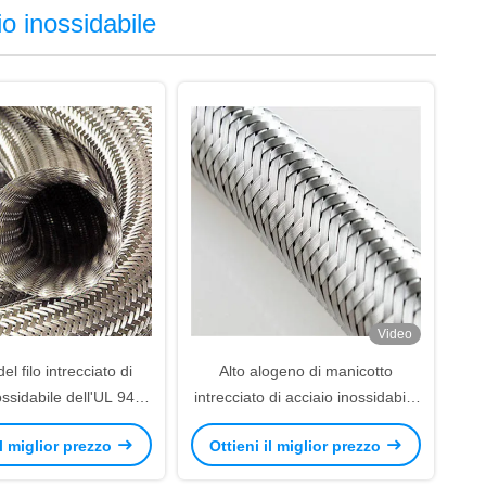
io inossidabile
Video
l filo intrecciato di
Alto alogeno di manicotto
ossidabile dell'UL 94V
intrecciato di acciaio inossidabile
I Cable Protection
di durevolezza UL94-V libero
il miglior prezzo
Ottieni il miglior prezzo