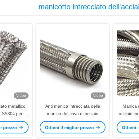
manicotto intrecciato dell'accia
Video
Video
iato metallico
Anti manica intrecciata della
Manica de
 SS304 per la
manica del cavo di acciaio
acciaio in
del cavo
inossidabile di corrosione tubo
per EM
ior prezzo
Ottieni il miglior prezzo
Ottieni 
flessibile ondulato