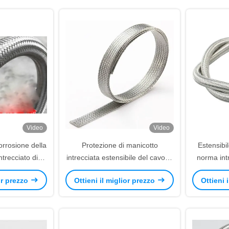
Video
Video
orrosione della
Protezione di manicotto
Estensibil
ntrecciato di
intrecciata estensibile del cavo di
norma int
le dell'UL 94 V
acciaio inossidabile dello SGS
IATF16949 
ior prezzo
Ottieni il miglior prezzo
Ottieni 
dell'UL forte
acci