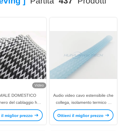
eving ]
Partita
437
Prodotti
Video
IMALE DOMESTICO
Audio video cavo estensibile che
nero del cablaggio ha
collega, isolamento termico di
ato 3.0mm di manicotto
manicotto elettrico intrecciato
 il miglior prezzo
Ottieni il miglior prezzo
lettrici 80.0mm