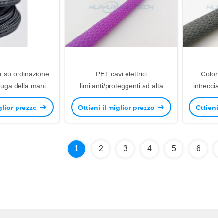
a su ordinazione
PET cavi elettrici
Color
ifuga della manica
limitanti/proteggenti ad alta
intrecci
 cablaggio del cavo
temperatura elettrici della
ad alta 
iglior prezzo
Ottieni il miglior prezzo
Ottieni
l cavo
manica del cavo
1
2
3
4
5
6