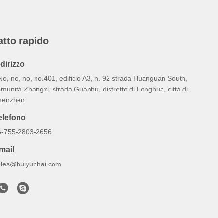
atto rapido
ndirizzo
No, no, no, no.401, edificio A3, n. 92 strada Huanguan South,
munità Zhangxi, strada Guanhu, distretto di Longhua, città di
henzhen
elefono
6-755-2803-2656
mail
ales@huiyunhai.com