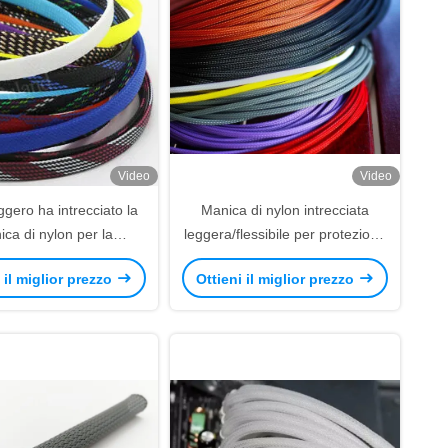
Video
Video
gero ha intrecciato la
Manica di nylon intrecciata
ca di nylon per la
leggera/flessibile per protezione
one elettrica del cavo
elettrica del cavo
 il miglior prezzo
Ottieni il miglior prezzo