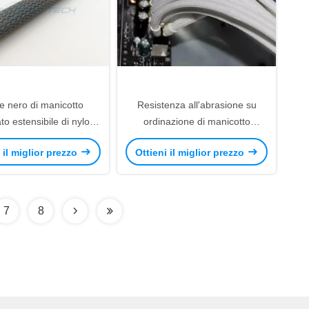
e nero di manicotto
Resistenza all'abrasione su
ato estensibile di nylon
ordinazione di manicotto
densità per protezione
intrecciata elettrica estensibile di
 il miglior prezzo
Ottieni il miglior prezzo
del cavo
estremo di dimensione
7
8