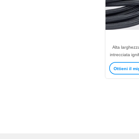
Alta larghezz
intrecciata ign
di nylon per il
Ottieni il m
de