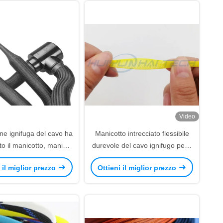
Video
ne ignifuga del cavo ha
Manicotto intrecciato flessibile
ato il manicotto, manica
durevole del cavo ignifugo per il
le del filo intrecciato
cablaggio del cavo del cavo
 il miglior prezzo
Ottieni il miglior prezzo