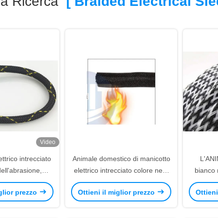
a Ricerca
[ Braided Electrical Sle
Video
ettrico intrecciato
Animale domestico di manicotto
L'AN
dell'abrasione,
elettrico intrecciato colore nero
bianco 
ra elevata ha
per la gestione del cablaggio
intrecci
iglior prezzo
Ottieni il miglior prezzo
Ottieni
o il manicotto
dell'automobile
e