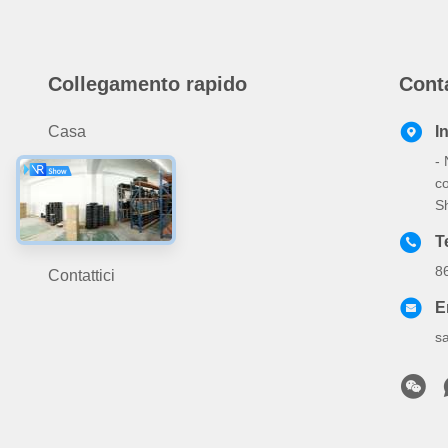
Collegamento rapido
Cont
Casa
I
- 
Prodotti
co
Chi Siamo
S
Notizie
T
8
Contattici
E
s