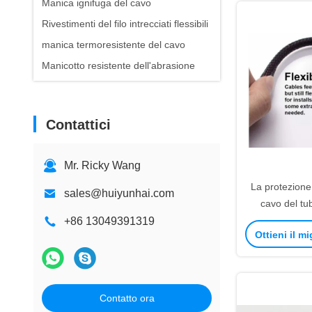
Manica ignifuga del cavo
Rivestimenti del filo intrecciati flessibili
manica termoresistente del cavo
Manicotto resistente dell'abrasione
Contattici
Mr. Ricky Wang
La protezione
sales@huiyunhai.com
cavo del tub
intrecciato la
+86 13049391319
Ottieni il m
approvazion
dell'UL intr
dom
Contatto ora