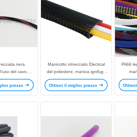
recciata nera
Manicotto intrecciato Electical
PA66 leg
ll'uso del cavo,
del poliestere, manica ignifuga
mani
co- della manica
alta del filo intrecciato
protezi
iglior prezzo
Ottieni il miglior prezzo
Ottieni
 intrecciato