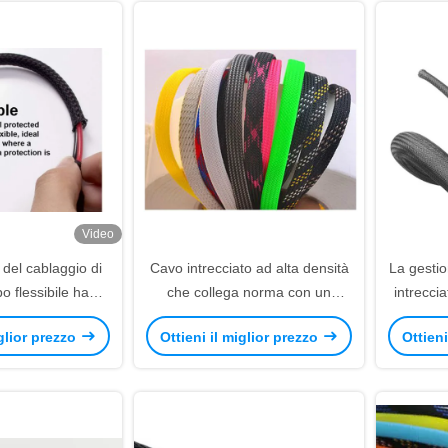
Video
 del cablaggio di
Cavo intrecciato ad alta densità
La gestio
o flessibile ha
che collega norma con un
intrecci
 manica del cavo,
manicotto dell'UL RoHS per
automobi
iglior prezzo
Ottieni il miglior prezzo
Ottieni
e di manicotto
attrezzatura automatica
ecciata animale
estico