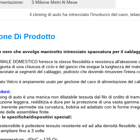
imentazione:
3 Milione Metri Al Mese
il closing di auto ha intrecciato l'involucro del cavo
, 
tela
one Di Prodotto
e nero che avvolge manicotto intrecciato spaccatura per il cablag
NIMALE DOMESTICO fornisce la stesse flessibilità e resistenza all'abrasione 
una
giunta di
chiusura di ciclo e del gancio che esegue la lunghezza del mate
voriate ai segmenti del cablaggio, piuttosto che dovendo rimuovere l'intera cope
ciato Velcro è ampiamente usato per gestione del cavo di alimentazione del cab
dotti:
osing di auto è una manica non dilatabile tessuta dal filo di ordito di tr
uzione leggera, redditizia e dura per la protezione di una vasta gamma 
tà inerente permette sia curvatura, bobina ed adattato con le forme irre
nte delle assemblee finite.
le specifiche/dispositivi speciali:
stensibile è poliestere tessuto resistente ed ad alta densità flessibile,
 ampliare fino a 3 volte
emperature: -40oC ~ 125 Oc.