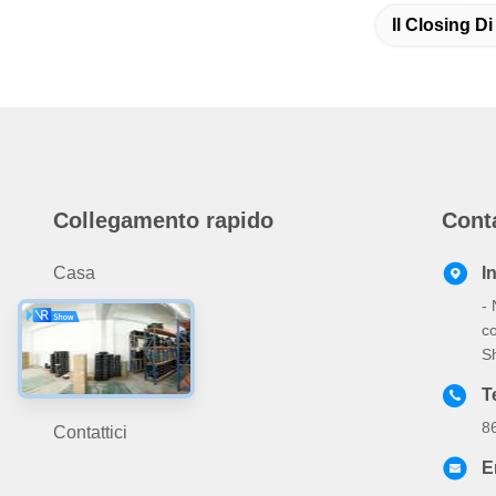
Il Closing D
Collegamento rapido
Cont
Casa
I
- 
Prodotti
co
Chi Siamo
S
Notizie
T
8
Contattici
E