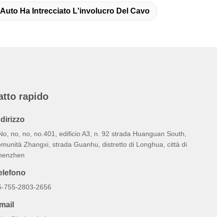
i Auto Ha Intrecciato L'involucro Del Cavo
atto rapido
ndirizzo
No, no, no, no.401, edificio A3, n. 92 strada Huanguan South,
munità Zhangxi, strada Guanhu, distretto di Longhua, città di
henzhen
elefono
6-755-2803-2656
mail