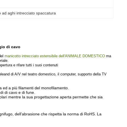
io ad aghi intrecciato spaccatura
gio di cavo
del
manicotto intrecciato estensibile dell'ANIMALE DOMESTICO
ma
riale.
rtura e rifare tutti i suoi contenuti
leand di A/V nel teatro domestico, il computer, supporto della TV
ama ed a più filamenti del monofilamento.
di
di
cavo e di fune.
golari mentre la sua progettazione aperta permette che sia
 ignifugo, dell'abrasione che rispetta la norma di RoHS. La