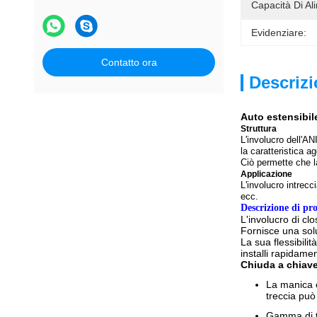
Capacità Di Al
Evidenziare:
Contatto ora
Descrizi
Auto estensibil
Struttura
L'involucro dell'A
la caratteristica ag
Ciò permette che la
Applicazione
L'involucro intrec
ecc.
Descrizione di pro
L'involucro di cl
Fornisce una sol
La sua flessibili
installi rapidame
Chiuda a chiave 
La manica e
treccia può
Gamma di t