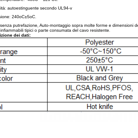
lità: autoestinguente secondo UL94-v
usione: 240oC±5oC.
 senza putrefazione, Auto-montaggio sopra molte forme e dimensioni del
ininfiammabili tipici o parte consumata del cavo resistente.
zione dei dati: