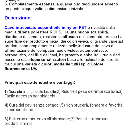
6. Completamente espansa la guaina può raggiungere almeno
un punto cinque volte la dimensione iniziale.
Descrizione:
Cavo intrecciato espandibile in nylon PET
è rivestito dalla
maglia di seta poliestere ROHS. Ha una buona scalabilità,
ritardante di fiamma, resistenza all'usura e isolamento termico.La
superficie del prodotto è liscia, dai colori vivaci, di grande varietà.I
prodotti sono ampiamente utilizzati nelle industrie del cavo di
alimentazione del computer, audio-video, automobilistico,
aeronautico, dei fili e dei cavi, ha protetto e abbellito il ruolo.Altri
possono esserlo
personalizzato
in base alle richieste dei clienti
tra cui una varietà di
colori
,
modelli
e tutti i tipi di
Colore
fluorescenza UV.
Principali caratteristiche e vantaggi:
2) Ridurre il peso dell'imbracatura,
3)
1) Dura più a lungo delle fascette,
Facile accesso per sblocchi
4) Cura dei cavi senza ostacoli,
5) Non brucerà, fonderà o favorirà
la combustione
6) Estrema resistenza all'abrasione,
7) Resiste ai comuni
prodotti chimici