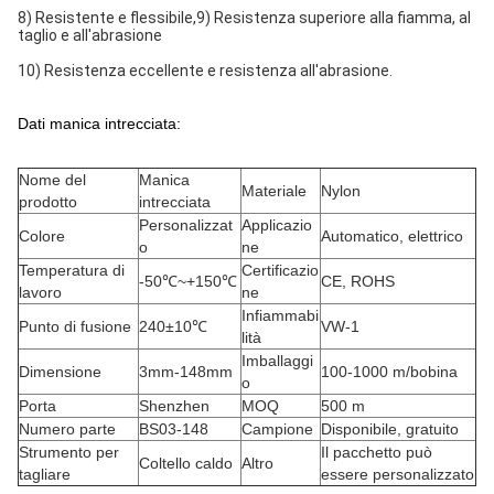
8) Resistente e flessibile,
9) Resistenza superiore alla fiamma, al
taglio e all'abrasione
10) Resistenza eccellente e resistenza all'abrasione.
Dati manica intrecciata:
Nome del
Manica
Materiale
Nylon
prodotto
intrecciata
Personalizzat
Applicazio
Colore
Automatico, elettrico
o
ne
Temperatura di
Certificazio
-50℃~+150℃
CE, ROHS
lavoro
ne
Infiammabi
Punto di fusione
240±10℃
VW-1
lità
Imballaggi
Dimensione
3mm-148mm
100-1000 m/bobina
o
Porta
Shenzhen
MOQ
500 m
Numero parte
BS03-148
Campione
Disponibile, gratuito
Strumento per
Il pacchetto può
Coltello caldo
Altro
tagliare
essere personalizzato