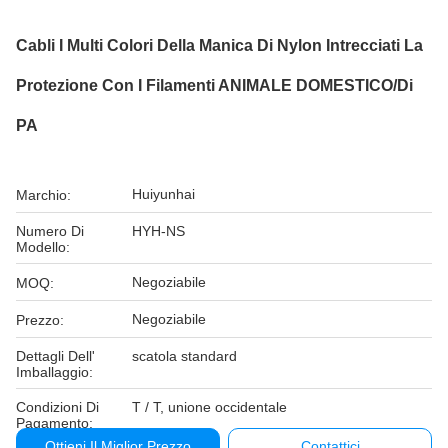
Cabli I Multi Colori Della Manica Di Nylon Intrecciati La
Protezione Con I Filamenti ANIMALE DOMESTICO/di
PA
Huiyunhai
Marchio:
Numero Di
HYH-NS
Modello:
Negoziabile
MOQ:
Negoziabile
Prezzo:
Dettagli Dell'
scatola standard
Imballaggio:
Condizioni Di
T / T, unione occidentale
Pagamento:
Ottieni Il Miglior Prezzo
Contattici