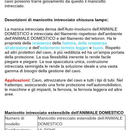
cavo possono trarre giovamento da questo il manicotto
intrecciato.
Descrizioni di manicotto intrecciato chiusura lampo:
La manica intrecciata densa dell'Auto-involucro dell'ANIMALE
DOMESTICO è intrecciata del filamento rispettoso dell'ambiente
dell'ANIMALE DOMESTICO e del filamento del tetoron. Ha le
proprietà della
resistenza
della
fiamma
,
della resistenza
all'abrasione
e dell'
isolamento termico leggeri
e
buoni
. Rispetto
ad altri protettori del cavo, è più redditizia ed ha un'ampia portata
della protezione. La sua flessibilità inerente lo rende facile
piegare e piegare. La sua spaccatura unica, costruzione
intrecciata semirigida le rende la soluzione ideale a una vasta
gamma di
bisogni
della gestione
del
cavo
.
Applicazioni
:
Cavo, attrezzature del cavo e tutti i tipi di tubi. Nel
frattempo, assicurando una forte protezione nell'automobilistico,
le macchine e gli impianti, la ferrovia, la ferrovia leggera ed altre
aree.
Manicotto intrecciato estensibile dell'ANIMALE DOMESTICO
Numero di
Manicotto intrecciato estensibile dell'ANIMALE
modello:
DOMESTICO