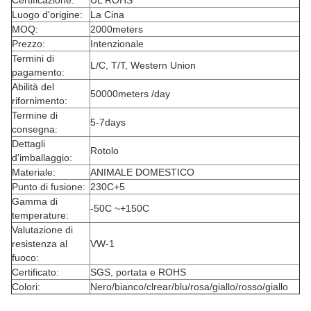
Certificazione:
UL ROHS
Luogo d'origine:
La Cina
MOQ:
2000meters
Prezzo:
Intenzionale
Termini di
L/C, T/T, Western Union
pagamento:
Abilità del
50000meters /day
rifornimento:
Termine di
5-7days
consegna:
Dettagli
Rotolo
d'imballaggio:
Materiale:
ANIMALE DOMESTICO
Punto di fusione:
230C+5
Gamma di
-50C ~+150C
temperature:
Valutazione di
resistenza al
VW-1
fuoco:
Certificato:
SGS, portata e ROHS
Colori:
Nero/bianco/clrear/blu/rosa/giallo/rosso/giallo