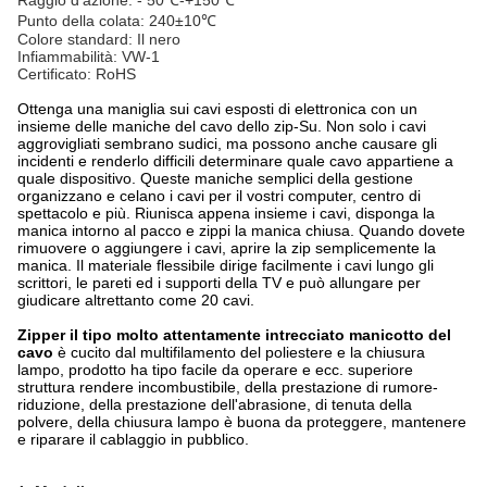
Raggio d'azione: - 50℃-+150℃
Punto della colata: 240±10℃
Colore standard: Il nero
Infiammabilità: VW-1
Certificato: RoHS
Ottenga una maniglia sui cavi esposti di elettronica con un
insieme delle maniche del cavo dello zip-Su. Non solo i cavi
aggrovigliati sembrano sudici, ma possono anche causare gli
incidenti e renderlo difficili determinare quale cavo appartiene a
quale dispositivo. Queste maniche semplici della gestione
organizzano e celano i cavi per il vostri computer, centro di
spettacolo e più. Riunisca appena insieme i cavi, disponga la
manica intorno al pacco e zippi la manica chiusa. Quando dovete
rimuovere o aggiungere i cavi, aprire la zip semplicemente la
manica. Il materiale flessibile dirige facilmente i cavi lungo gli
scrittori, le pareti ed i supporti della TV e può allungare per
giudicare altrettanto come 20 cavi.
Zipper il tipo molto attentamente intrecciato manicotto del
cavo
è cucito dal multifilamento del poliestere e la chiusura
lampo, prodotto ha tipo facile da operare e ecc. superiore
struttura rendere incombustibile, della prestazione di
rumore-
riduzione, della prestazione dell'abrasione, di tenuta della
polvere, della chiusura lampo è buona da proteggere, mantenere
e riparare il cablaggio in pubblico.