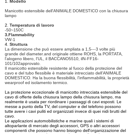
1.
Modello
Manicotto estensibile dell'ANIMALE DOMESTICO con la chiusura
lampo
2.
Temperatura di lavoro
-50~150C
3.Flammability
VW-1
4.
Struttura
La dimensione che può essere ampliata a 1,5---3 volte più
grande del diameter.and originale ottiene ROHS, la PORTATA,
l'alogeno libero, l'UL, il BACCANO5510, ilN-FF16-
101/102approvato.
Il manicotto estensibile resistente al fuoco della protezione del
cavo e del tubo flessibile è materiale intrecciato dell'ANIMALE
DOMESTICO. Ha la buona flessibilità, l'infiammabilità, la proprietà
wearproof ed isolamento termico.
La protezione eccezionale di manicotto intrecciata estensibile del
cavo di offerte della chiusura lampo della chiusura lampo, ma
realmente è usata per riordinare i passaggi di cavi esposti. Le
messe a punto della TV, del computer e del telefono possono
tutte avere i cavi puliti ed organizzati invece di quei nidi brutti del
cavo.
Le applicazioni automobilistiche e marine quali i sistemi di
altoparlante di mercato degli accessori, GPS o altri accessori
componenti che possono hanno bisogno dell'organizzazione del