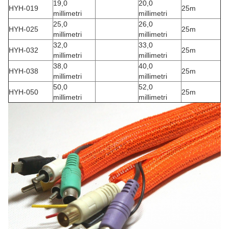
19,0
20,0
HYH-019
25m
millimetri
millimetri
25,0
26,0
HYH-025
25m
millimetri
millimetri
32,0
33,0
HYH-032
25m
millimetri
millimetri
38,0
40,0
HYH-038
25m
millimetri
millimetri
50,0
52,0
HYH-050
25m
millimetri
millimetri