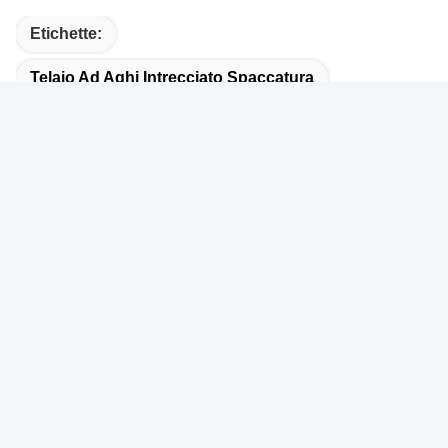
Etichette:
Telaio Ad Aghi Intrecciato Spaccatura
Auto Che Avvolge Manicotto Intrecciato
Il Closing Di Auto Ha Intrecciato L'involucro Del Cavo
Contatto rapido
Indirizzo
- No, no, no, no.401, edificio A3, n. 92 strada Huanguan
South, comunità Zhangxi, strada Guanhu, distretto di
Longhua, città di Shenzhen
Telefono