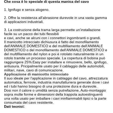
Che cosa è lo speciale di questa manica del cavo
1. Ignifugo e senza alogeno.
2. Offre la resistenza all'abrasione durevole in una vasta gamma
di applicazioni industriali.
3. La costruzione della trama larga permette un'installazione
facile su un pacco dei tubi flessibili
e cavi, anche se alcuni con i connettori ingombranti o grandi.
Il manicotto intrecciato dichiusura è fatto del monofilamento
dell'ANIMALE DOMESTICO e del multifilamento dell'ANIMALE
DOMESTICO o del monofilamento dell'ANIMALE DOMESTICO e
del multifilamento del nylon e poi è rotolato naturalmente in un
rotolo tramite un processo speciale. La copertura di bobina può
raggiungere 25%.Easy per installare e rimuovere, bello, ignifugo,
antiusura. Pricipalmente usato per il cablaggio delle automobili,
militari, nave, cavo di comunicazione.
Applicazione di manicotto intrecciato
Il suo ideale per l'applicazione in cablaggio del cavo, attrezzatura
automatica, ferrovie, industria manufatturiera generale dove i cavi
ed i tubi hanno bisogno di una protezione dura e durevole.
Dosi non il calore o umidità senza putrefazione, Auto-montaggio
sopra molte forme e dimensioni della trappola autoestinguenti
una volta usato per imballare i cavi ininfiammabili tipici o la parte
consumata del cavo resistente.
Dati tecnici: