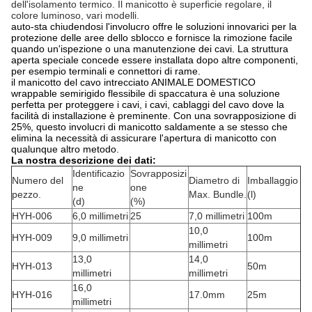
dell'isolamento termico. Il manicotto è superficie regolare, il
colore luminoso, vari modelli.
auto-sta chiudendosi l'involucro offre le soluzioni innovarici per la
protezione delle aree dello sblocco e fornisce la rimozione facile
quando un'ispezione o una manutenzione dei cavi. La struttura
aperta speciale concede essere installata dopo altre componenti,
per esempio terminali e connettori di rame.
il manicotto del cavo intrecciato ANIMALE DOMESTICO
wrappable semirigido flessibile di spaccatura è una soluzione
perfetta per proteggere i cavi, i cavi, cablaggi del cavo dove la
facilità di installazione è preminente. Con una sovrapposizione di
25%, questo involucri di manicotto saldamente a se stesso che
elimina la necessità di assicurare l'apertura di manicotto con
qualunque altro metodo.
La nostra descrizione dei dati:
Identificazio
Sovrapposizi
Numero del
Diametro di
Imballaggio
ne
one
pezzo.
Max. Bundle.
(l)
(d)
(%)
HYH-006
6,0 millimetri
25
7,0 millimetri
100m
10,0
HYH-009
9,0 millimetri
100m
millimetri
13,0
14,0
HYH-013
50m
millimetri
millimetri
16,0
HYH-016
17.0mm
25m
millimetri