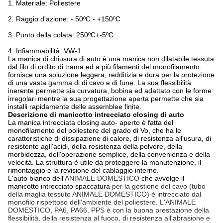
1. Materiale: Poliestere
2. Raggio d'azione: - 50ºC - +150ºC
3. Punto della colata: 250ºC+-5ºC
4. Infiammabilità: VW-1
La manica di chiusura di auto è una manica non dilatabile tessuta
dal filo di ordito di trama ed a più filamenti del monofilamento.
fornisce una soluzione leggera, redditizia e dura per la protezione
di una vasta gamma di di cavo e di fune. La sua flessibilità
inerente permette sia curvatura, bobina ed adattato con le forme
irregolari mentre la sua progettazione aperta permette che sia
installi rapidamente delle assemblee finite.
Descrizione di manicotto intrecciato closing di auto
La manica intrecciata closing auto- aperto è fatta del
monofilamento del poliestere del grado di Vo, che ha le
caratteristiche di dissipazione di calore, di resistenza all'usura, di
resistente agli'acidi, della resistenza della polvere, della
morbidezza, dell'operazione semplice, della convenienza e della
velocità. La struttura è utile da proteggere la manutenzione, il
rimontaggio e la revisione del cablaggio interno.
L'auto
bianco dell'
ANIMALE DOMESTICO
che avvolge il
manicotto intrecciato spaccatura
per la gestione del cavo (tubo
della maglia tessuto ANIMALE DOMESTICO) è intrecciato dal
monofilo rispettoso dell'ambiente del poliestere. L'ANIMALE
DOMESTICO, PA6, PA66, PPS è con la buona prestazione della
flessibilità, della resistenza al fuoco, di resistenza all'abrasione e