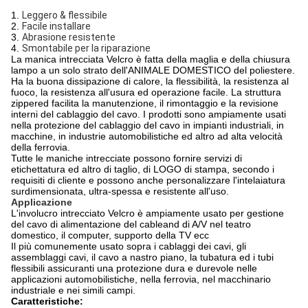
1.
Leggero & flessibile
2.
Facile installare
3.
Abrasione resistente
4.
Smontabile per la riparazione
La manica intrecciata Velcro è fatta della maglia e della chiusura
lampo a un solo strato dell'ANIMALE DOMESTICO del poliestere.
Ha la buona dissipazione di calore, la flessibilità, la resistenza al
fuoco, la resistenza all'usura ed operazione facile. La struttura
zippered facilita la manutenzione, il rimontaggio e la revisione
interni del cablaggio del cavo. I prodotti sono ampiamente usati
nella protezione del cablaggio del cavo in impianti industriali, in
macchine, in industrie automobilistiche ed altro ad alta velocità
della ferrovia.
Tutte le maniche intrecciate possono fornire servizi di
etichettatura ed altro di taglio, di LOGO di stampa, secondo i
requisiti di cliente e possono anche personalizzare l'intelaiatura
surdimensionata, ultra-spessa e resistente all'uso.
Applicazione
L'involucro intrecciato Velcro è ampiamente usato per gestione
del cavo di alimentazione del cableand di A/V nel teatro
domestico, il computer, supporto della TV ecc
Il più comunemente usato sopra i cablaggi dei cavi, gli
assemblaggi cavi, il cavo a nastro piano, la tubatura ed i tubi
flessibili assicuranti una protezione dura e durevole nelle
applicazioni automobilistiche, nella ferrovia, nel macchinario
industriale e nei simili campi.
Caratteristiche: