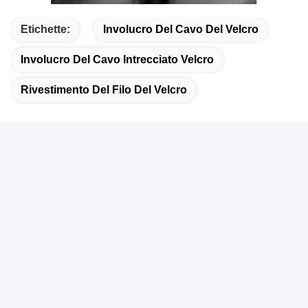
Etichette:
Involucro Del Cavo Del Velcro
Involucro Del Cavo Intrecciato Velcro
Rivestimento Del Filo Del Velcro
Contatto rapido
Indirizzo
- No, no, no, no.401, edificio A3, n. 92 strada Huanguan
South, comunità Zhangxi, strada Guanhu, distretto di
Longhua, città di Shenzhen
Telefono
86-755-2803-2656