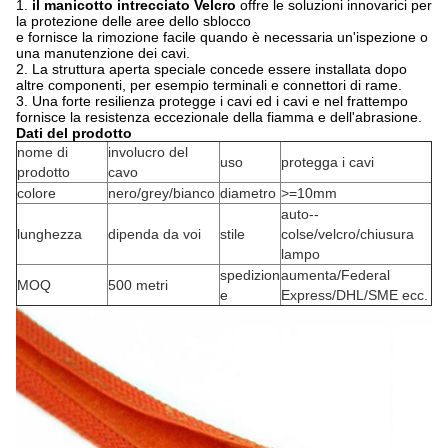
1.
il manicotto intrecciato Velcro
offre le soluzioni innovarici per
la protezione delle aree dello sblocco
e fornisce la rimozione facile quando è necessaria un'ispezione o
una manutenzione dei cavi.
2.
La struttura aperta speciale concede essere installata dopo
altre componenti, per esempio terminali e connettori di rame.
3.
Una forte resilienza protegge i cavi ed i cavi e nel frattempo
fornisce la resistenza eccezionale della fiamma e dell'abrasione.
Dati del prodotto
nome di
involucro del
uso
protegga i cavi
prodotto
cavo
colore
nero/grey/bianco
diametro
>
=10mm
auto--
lunghezza
dipenda da voi
stile
colse/velcro/chiusura
lampo
spedizion
aumenta/Federal
MOQ
500 metri
e
Express/DHL/SME ecc.