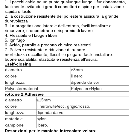
1. I pacchi cabla ad un punto qualunque lungo il funzionamento,
facilmente evitando i grandi connettori e spine per installazione
rapida e facile
2. la costruzione resistente del poliestere assicura la grande
durevolezza
3. La progettazione laterale dell'entrata, facili installare o
rimuovere, cronometrano e risparmio di lavoro
4. Flessibile e Haogen liberi
5. Ignifugo
6. Acido, petrolio e prodotto chimico resistenti
7. Polvere resistente e riduzione di rumore
morbidezza eccellente, flessibile piegare, facile installare.
buone scalabilità, elasticità e resistenza all'usura.
1.self-closing
diametro
≥8mm
colore
il nero
lunghezza
dipenda da voi
Polyestermaterial
Polyester+Nylon
bottone 2.Adhesive
diametro
≥15mm
colore
il nero/wite/ecc. grigio/rosso.
lunghezza
dipenda da voi
materiale
nylon
campione
libero.
Descrizioni per le maniche intrecciate velcro: