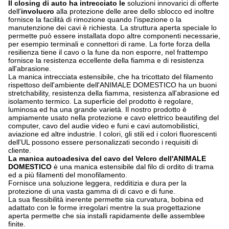
Il closing di auto ha intrecciato le
soluzioni innovarici di offerte
dell'
involucro
alla protezione delle aree dello sblocco ed inoltre
fornisce la facilità di rimozione quando l'ispezione o la
manutenzione dei cavi è richiesta. La struttura aperta speciale lo
permette può essere installata dopo altre componenti necessarie,
per esempio terminali e connettori di rame. La forte forza della
resilienza tiene il cavo o la fune da non esporre, nel frattempo
fornisce la resistenza eccellente della fiamma e di resistenza
all'abrasione.
La manica intrecciata estensibile, che ha tricottato del filamento
rispettoso dell'ambiente dell'ANIMALE DOMESTICO ha un buoni
stretchability, resistenza della fiamma, resistenza all'abrasione ed
isolamento termico. La superficie del prodotto è regolare,
luminosa ed ha una grande varietà. Il nostro prodotto è
ampiamente usato nella protezione e cavo elettrico beautifing del
computer, cavo del audie video e funi e cavi automobilistici,
aviazione ed altre industrie. I colori, gli stili ed i colori fluorescenti
dell'UL possono essere personalizzati secondo i requisiti di
cliente.
La manica autoadesiva del cavo del Velcro dell'ANIMALE
DOMESTICO
è una manica estensibile dal filo di ordito di trama
ed a più filamenti del monofilamento.
Fornisce una soluzione leggera, redditizia e dura per la
protezione di una vasta gamma di di cavo e di fune.
La sua flessibilità inerente permette sia curvatura, bobina ed
adattato con le forme irregolari mentre la sua progettazione
aperta permette che sia installi rapidamente delle assemblee
finite.