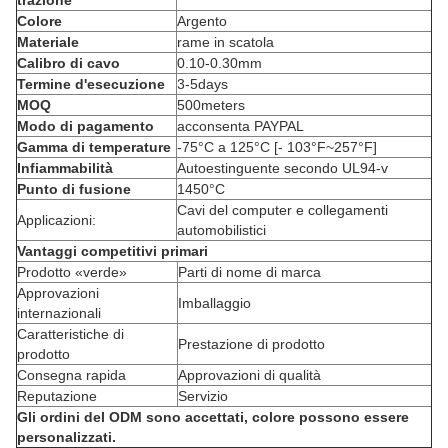
trazione
Colore
Argento
Materiale
rame in scatola
Calibro di cavo
0.10-0.30mm
Termine d'esecuzione
3-5days
MOQ
500meters
Modo di pagamento
acconsenta PAYPAL
Gamma di temperature
-75°C a 125°C [- 103°F~257°F]
Infiammabilità
Autoestinguente secondo UL94-v
Punto di fusione
1450°C
Cavi del computer e collegamenti
Applicazioni:
automobilistici
Vantaggi competitivi primari
Prodotto «verde»
Parti di nome di marca
Approvazioni
Imballaggio
internazionali
Caratteristiche di
Prestazione di prodotto
prodotto
Consegna rapida
Approvazioni di qualità
Reputazione
Servizio
Gli ordini del ODM sono accettati, colore possono essere
personalizzati.