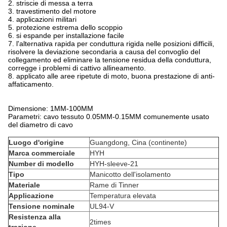
2. striscie di messa a terra
3. travestimento del motore
4. applicazioni militari
5. protezione estrema dello scoppio
6. si espande per installazione facile
7. l'alternativa rapida per conduttura rigida nelle posizioni difficili,
risolvere la deviazione secondaria a causa del convoglio del
collegamento ed eliminare la tensione residua della conduttura,
corregge i problemi di cattivo allineamento.
8. applicato alle aree ripetute di moto, buona prestazione di anti-
affaticamento.
Dimensione: 1MM-100MM
Parametri: cavo tessuto 0.05MM-0.15MM comunemente usato
del diametro di cavo
Luogo d'origine
Guangdong, Cina (continente)
Marca commerciale
HYH
Number di modello
HYH-sleeve-21
Tipo
Manicotto dell'isolamento
Materiale
Rame di Tinner
Applicazione
Temperatura elevata
Tensione nominale
UL94-V
Resistenza alla
2times