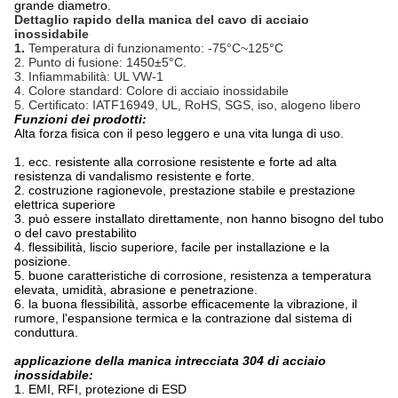
grande diametro.
Dettaglio rapido della manica del cavo di acciaio
inossidabile
1.
Temperatura di funzionamento: -75°C~125°C
2. Punto di fusione: 1450±5°C.
3. Infiammabilità: UL VW-1
4. Colore standard: Colore di acciaio inossidabile
5. Certificato: IATF16949, UL, RoHS, SGS, iso, alogeno libero
Funzioni dei prodotti:
Alta forza fisica con il peso leggero e una vita lunga di uso.
1. ecc. resistente alla corrosione resistente e forte ad alta
resistenza di vandalismo resistente e forte.
2. costruzione ragionevole, prestazione stabile e prestazione
elettrica superiore
3. può essere installato direttamente, non hanno bisogno del tubo
o del cavo prestabilito
4. flessibilità, liscio superiore, facile per installazione e la
posizione.
5. buone caratteristiche di corrosione, resistenza a temperatura
elevata, umidità, abrasione e penetrazione.
6. la buona flessibilità, assorbe efficacemente la vibrazione, il
rumore, l'espansione termica e la contrazione dal sistema di
conduttura.
applicazione della manica intrecciata 304 di acciaio
inossidabile:
1. EMI, RFI, protezione di ESD