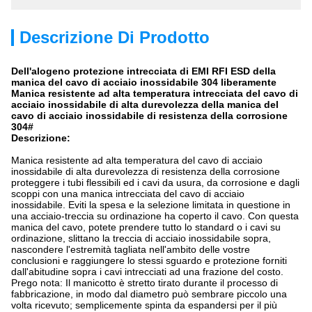
Descrizione Di Prodotto
Dell'alogeno protezione intrecciata di EMI RFI ESD della
manica del cavo di acciaio inossidabile 304 liberamente
Manica resistente ad alta temperatura
intrecciata del
cavo
di
acciaio inossidabile
di
alta durevolezza della
manica
del
cavo
di
acciaio inossidabile
di
resistenza
della
corrosione
304#
Descrizione:
Manica resistente ad alta temperatura del cavo di acciaio
inossidabile di alta durevolezza di resistenza della corrosione
proteggere i tubi flessibili ed i cavi da usura, da corrosione e dagli
scoppi con una manica intrecciata del cavo di acciaio
inossidabile. Eviti la spesa e la selezione limitata in questione in
una acciaio-treccia su ordinazione ha coperto il cavo. Con questa
manica del cavo, potete prendere tutto lo standard o i cavi su
ordinazione, slittano la treccia di acciaio inossidabile sopra,
nascondere l'estremità tagliata nell'ambito delle vostre
conclusioni e raggiungere lo stessi sguardo e protezione forniti
dall'abitudine sopra i cavi intrecciati ad una frazione del costo.
Prego nota: Il manicotto è stretto tirato durante il processo di
fabbricazione, in modo dal diametro può sembrare piccolo una
volta ricevuto; semplicemente spinta da espandersi per il più