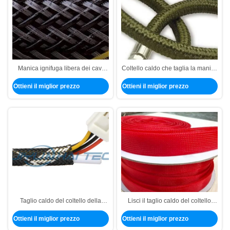
Manica ignifuga libera dei cavi
Coltello caldo che taglia la manica
dell'alogeno per il cablaggio di
ignifuga estensibile del cavo per il
Ottieni il miglior prezzo
Ottieni il miglior prezzo
cavo della metropolitana della
cablaggio basso del cavo del
maglia
fumo
Taglio caldo del coltello della
Lisci il taglio caldo del coltello
manica ignifuga resistente del
della manica ignifuga di superficie
Ottieni il miglior prezzo
Ottieni il miglior prezzo
cavo dell'abrasione per i cavi
del cavo per la
proteggenti
gestione/impacchettare