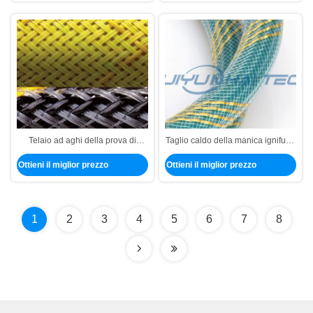
Telaio ad aghi della prova di
Taglio caldo della manica ignifuga
calore di iso, maniche resistenti al
estensibile del cavo per il
Ottieni il miglior prezzo
Ottieni il miglior prezzo
fuoco del cavo per protezione del
cablaggio del cavo
cablaggio del cavo
1
2
3
4
5
6
7
8