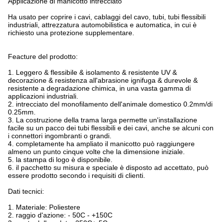
Applicazione di manicotto intrecciato
Ha usato per coprire i cavi, cablaggi del cavo, tubi, tubi flessibili
industriali, attrezzatura automobilistica e automatica, in cui è
richiesto una protezione supplementare.
Feacture del prodotto:
1. Leggero & flessibile & isolamento & resistente UV &
decorazione & resistenza all'abrasione ignifuga & durevole &
resistente a degradazione chimica, in una vasta gamma di
applicazioni industriali.
2. intrecciato del monofilamento dell'animale domestico 0.2mm/di
0.25mm.
3. La costruzione della trama larga permette un'installazione
facile su un pacco dei tubi flessibili e dei cavi, anche se alcuni con
i connettori ingombranti o grandi.
4. completamente ha ampliato il manicotto può raggiungere
almeno un punto cinque volte che la dimensione iniziale.
5. la stampa di logo è disponibile.
6. il pacchetto su misura e speciale è disposto ad accettato, può
essere prodotto secondo i requisiti di clienti.
Dati tecnici:
1. Materiale: Poliestere
2. raggio d'azione: - 50C - +150C