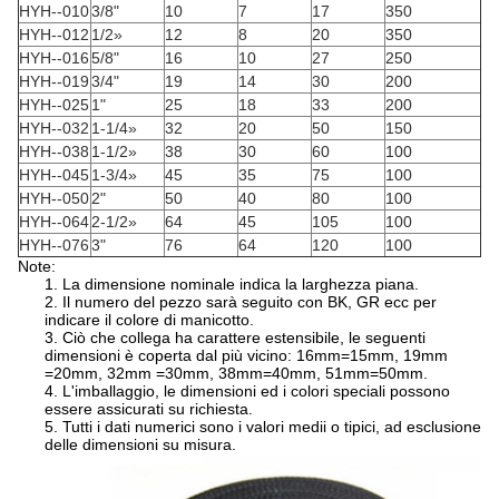
HYH--010
3/8"
10
7
17
350
HYH--012
1/2»
12
8
20
350
HYH--016
5/8"
16
10
27
250
HYH--019
3/4"
19
14
30
200
HYH--025
1"
25
18
33
200
HYH--032
1-1/4»
32
20
50
150
HYH--038
1-1/2»
38
30
60
100
HYH--045
1-3/4»
45
35
75
100
HYH--050
2"
50
40
80
100
HYH--064
2-1/2»
64
45
105
100
HYH--076
3"
76
64
120
100
Note:
1. La dimensione nominale indica la larghezza piana.
2. Il numero del pezzo sarà seguito con BK, GR ecc per
indicare il colore di manicotto.
3. Ciò che collega ha carattere estensibile, le seguenti
dimensioni è coperta dal più vicino: 16mm=15mm, 19mm
=20mm, 32mm =30mm, 38mm=40mm, 51mm=50mm.
4. L'imballaggio, le dimensioni ed i colori speciali possono
essere assicurati su richiesta.
5. Tutti i dati numerici sono i valori medii o tipici, ad esclusione
delle dimensioni su misura.