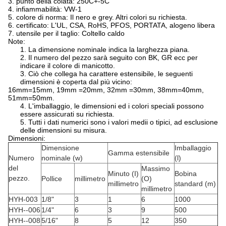
3. punto della colata: 250C+-5C
4. infiammabilità: VW-1
5. colore di norma: Il nero e grey. Altri colori su richiesta.
6. certificato: L'UL, CSA, RoHS, PFOS, PORTATA, alogeno libera
7. utensile per il taglio: Coltello caldo
Note:
1. La dimensione nominale indica la larghezza piana.
2. Il numero del pezzo sarà seguito con BK, GR ecc per
indicare il colore di manicotto.
3. Ciò che collega ha carattere estensibile, le seguenti
dimensioni è coperta dal più vicino:
16mm=15mm, 19mm =20mm, 32mm =30mm, 38mm=40mm,
51mm=50mm.
4. L'imballaggio, le dimensioni ed i colori speciali possono
essere assicurati su richiesta.
5. Tutti i dati numerici sono i valori medii o tipici, ad esclusione
delle dimensioni su misura.
Dimensioni:
Dimensione
Imballaggio
Gamma estensibile
Numero
nominale (w)
(l)
del
Massimo
Minuto (I)
Bobina
pezzo.
Pollice
millimetro
(O)
millimetro
standard (m)
millimetro
HYH-003
1/8"
3
1
6
1000
HYH--006
1/4"
6
3
9
500
HYH--008
5/16"
8
5
12
350